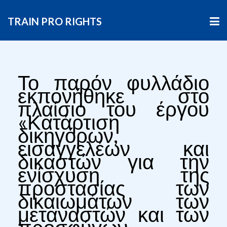
TRAIN PRO RIGHTS
Το παρόν φυλλάδιο
εκπονήθηκε στο
πλαίσιο του έργου
«Κατάρτιση
δικηγόρων,
εισαγγελέων και
δικαστών για την
ενίσχυση της
προστασίας των
δικαιωμάτων των
μεταναστών και των