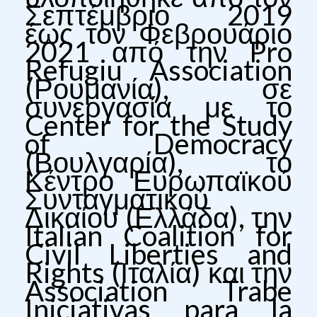
Σεπτέμβριο 2019
έως τον Φεβρουάριο
2021 από την Pro
Refugiu Association
(Ρουμανία), σε
συνεργασία με το
Center for the Study
of Democracy
(Βουλγαρία), το
Κέντρο Ευρωπαϊκού
Συνταγματικού
Δικαίου (Ελλάδα), την
Italian Coalition for
Civil Liberties and
Rights (Ιταλία) και την
Association Trabe
Iniciativas para la