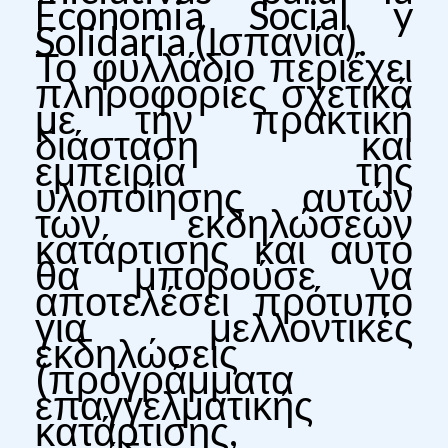
Economia Social y
Solidaria (Ισπανία).
Το φυλλάδιο περιέχει
πληροφορίες σχετικά
με την πρακτική
διάσταση και
εμπειρία της
υλοποίησης αυτών
των εκδηλώσεων
κατάρτισης και αυτό
θα μπορούσε να
αποτελέσει πρότυπο
για μελλοντικές
εκδηλώσεις
(προγράμματα
επαγγελματικής
κατάρτισης,