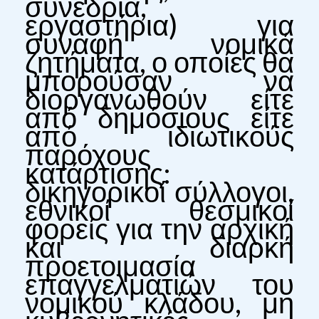
συνέδρια,
εργαστήρια) για
συναφή νομικά
ζητήματα, ο οποίες θα
μπορούσαν να
διοργανωθούν είτε
από δημόσιους είτε
από ιδιωτικούς
παρόχους
κατάρτισης:
δικηγορικοί σύλλογοι,
εθνικοί θεσμικοί
φορείς για την αρχική
και διαρκή
προετοιμασία
επαγγελματιών του
νομικού κλάδου, μη