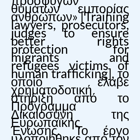
προσφύγων
θυμάτων εμπορίας
ανθρώπων» [Training
lawyers, prosecutors,
judges to ensure
better rights
protection for
migrants and
refugees victims of
human trafficking], το
οποίο έλαβε
χρηματοδοτική
στήριξη από το
Πρόγραμμα
Δικαιοσύνη της
Ευρωπαϊκής
Ένωσης. Το έργο
υλοποιήθηκε από τον